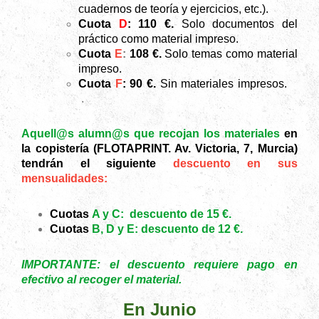
cuadernos de teoría y ejercicios, etc.).
Cuota
D
: 110 €.
Solo documentos del
práctico como material impreso.
Cuota
E
:
108 €.
Solo temas como material
impreso.
Cuota
F
: 90 €.
Sin materiales impresos.
.
Aquell@s alumn@s que recojan los materiales
en
la copistería (FLOTAPRINT. Av. Victoria, 7, Murcia)
tendrán el siguiente
descuento en sus
mensualidades:
Cuotas
A y C:
descuento de 15 €.
Cuotas
B, D y E:
descuento de 12 €.
​IMPORTANTE: el descuento requiere pago en
efectivo al recoger el material.
En Junio