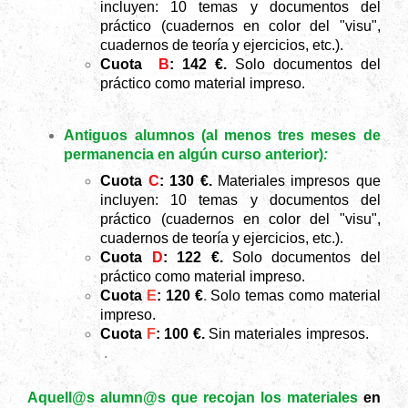
incluyen: 10 temas y documentos del
práctico (
cuadernos en color del "visu",
cuadernos de teoría y
ejer
cicios, etc.)
.
Cuota
B
: 142 €.
Solo documentos del
práctico como material impreso.
Antiguos alumnos (al menos tres meses de
permanencia en algún curso anterior)
:
Cuota
C
: 130
€.
Materiales impresos que
incluyen: 10 temas y documentos del
práctico (
cuadernos en color del "visu",
cuadernos de teoría y
ejercicios, etc.).
Cuota
D
: 122 €.
Solo documentos del
práctico como material impreso.
Cuota
E
: 120 €
.
Solo temas como material
impreso.
Cuota
F
: 100 €.
Sin materiales impresos.
.
Aquell@s alumn@s que recojan los materiales
en