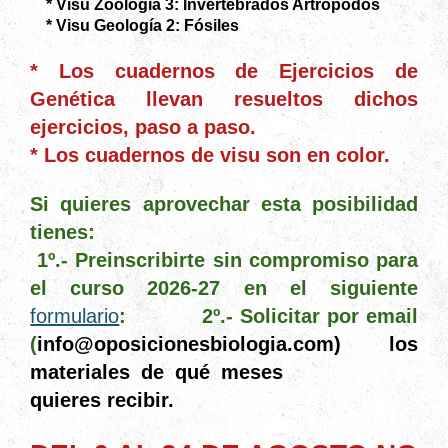
* Visu Zoología 3: Invertebrados Artrópodos
* Visu Geología 2: Fósiles
* Los cuadernos de Ejercicios de
Genética llevan resueltos dichos
ejercicios, paso a paso.
* Los cuadernos de visu son en color.
Si quieres aprovechar esta posibilidad
tienes:
1º.- Preinscribirte sin compromiso para
el curso 2026-27 en el siguiente
formulario
:
2º.- Solicitar por email
(
info@oposicionesbiologia.com) los
materiales de qué meses
quieres recibir.