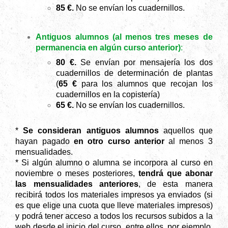
85 €.
No se envían los cuadernillos.
Antiguos alumnos
(al menos tres meses de
permanencia en algún curso anterior)
:
80 €.
Se envían por mensajería los dos
cuadernillos de determinación de plantas
(
65 €
para los alumnos que recojan los
cuadernillos en la copistería)
65 €.
No se envían los cuadernillos.
*
Se consideran antiguos alumnos
aquellos que
hayan pagado
en otro curso anterior
al menos 3
mensualidades.
* Si algún alumno o alumna se incorpora al curso en
noviembre o meses posteriores,
tendrá que abonar
las
mensualidades anteriores
, de esta manera
recibirá todos los materiales impresos ya enviados (si
es que elige una cuota que lleve materiales impresos)
y podrá tener acceso a todos los recursos subidos a la
web desde el inicio del curso, entre ellos, por ejemplo,